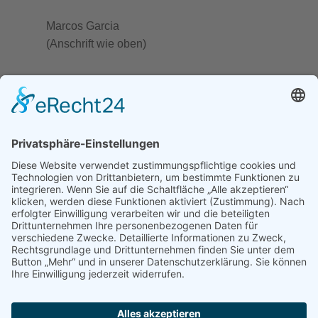
Marcos Garcia
(Anschrift wie oben)
Urheberrecht und Bildnachweise
Die Inhalte von healsmart.de sind – soweit
nicht abweichend angegeben –
urheberrechtlich geschützt.
Verwendete Fotografien sind ggf. mit
Bildnachweisen gekennzeichnet oder unten
aufgeführt, soweit sie nicht selbst angefertigt
wurden.
Die Verwendung von Fotografien auf
Drittseiten ist nur im Rahmen der jeweiligen
Lizenz der Urheber möglich.