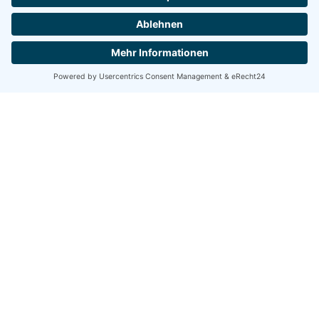
Erstellt durch:
© DURY LEGAL Rechtsanwälte –
www.dury.de
© Website-Check GmbH –
www.website-
check.de