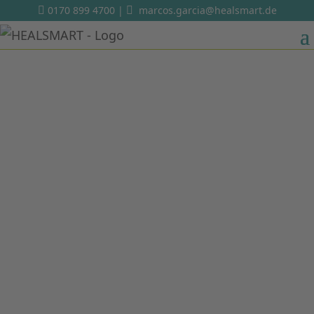
0170 899 4700
|
marcos.garcia@healsmart.de

