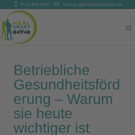

0170 899 4700
|

marcos.garcia@healsmart.de
Betriebliche
Gesundheitsförd
erung – Warum
sie heute
wichtiger ist