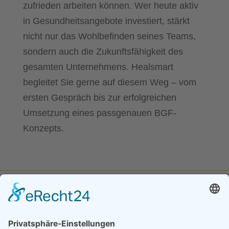
zufrieden arbeiten können. Wer heute aktiv
in Gesundheitsangebote investiert, stärkt
nicht nur das Wohlbefinden seines Teams,
sondern auch die Zukunftsfähigkeit des
gesamten Unternehmens. Healsmart
begleitet Sie gerne auf diesem Weg – vom
ersten Gespräch bis zur erfolgreichen
Umsetzung eines passgenauen BGF-
Konzepts.
HEALSMART